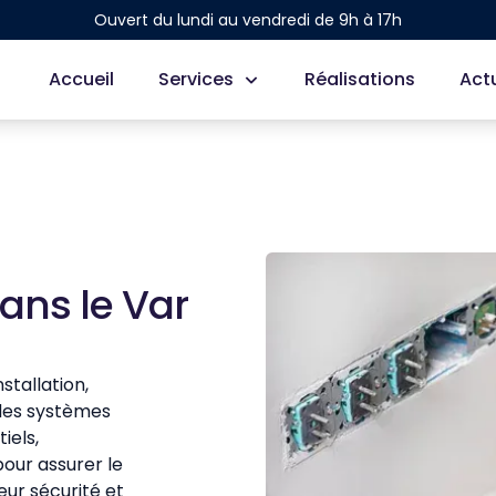
Ouvert du lundi au vendredi de 9h à 17h
Accueil
Services
Réalisations
Act
dans le Var
stallation,
 des systèmes
iels,
pour assurer le
eur sécurité et