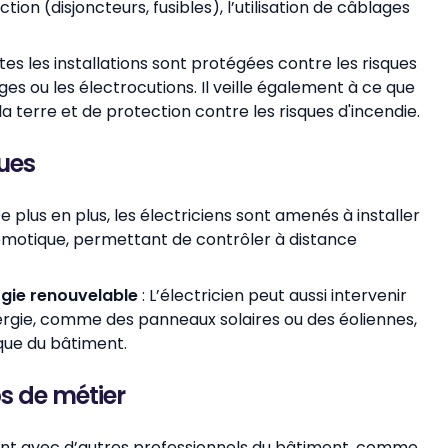
tion (disjoncteurs, fusibles), l’utilisation de câblages
outes les installations sont protégées contre les risques
es ou les électrocutions. Il veille également à ce que
 terre et de protection contre les risques d'incendie.
ques
De plus en plus, les électriciens sont amenés à installer
omotique, permettant de contrôler à distance
rgie renouvelable
: L’électricien peut aussi intervenir
nergie, comme des panneaux solaires ou des éoliennes,
ique du bâtiment.
s de métier
vent avec d’autres professionnels du bâtiment, comme