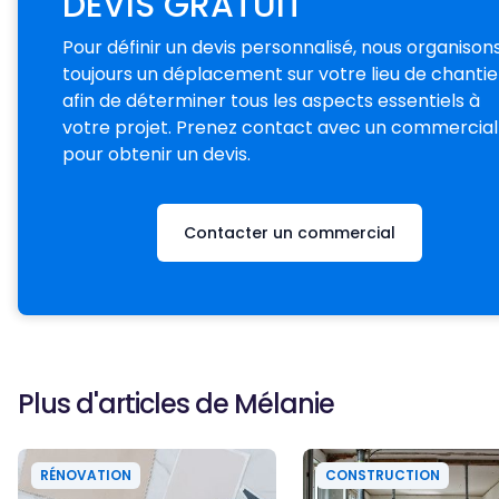
DEVIS GRATUIT
Pour définir un devis personnalisé, nous organison
toujours un déplacement sur votre lieu de chantie
afin de déterminer tous les aspects essentiels à
votre projet. Prenez contact avec un commercial
pour obtenir un devis.
Contacter un commercial
Plus d'articles de
Mélanie
RÉNOVATION
CONSTRUCTION